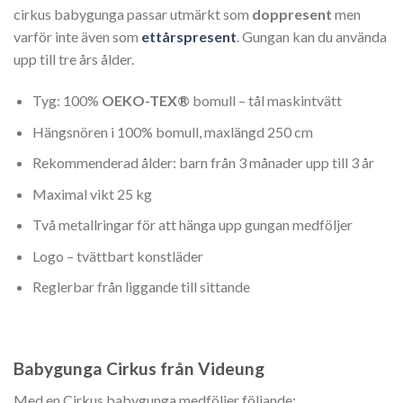
cirkus babygunga passar utmärkt som
doppresent
men
varför inte även som
ettårspresent
. Gungan kan du använda
upp till tre års ålder.
Tyg: 100%
OEKO-TEX®
bomull – tål maskintvätt
Hängsnören i 100% bomull, maxlängd 250 cm
Rekommenderad ålder: barn från 3 månader upp till 3 år
Maximal vikt 25 kg
Två metallringar för att hänga upp gungan medföljer
Logo – tvättbart konstläder
Reglerbar från liggande till sittande
Babygunga Cirkus från Videung
Med en Cirkus babygunga medföljer följande: