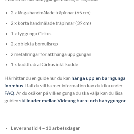
2 x långa handmålade träpinnar (65 cm)
2 x korta handmålade träpinnar (39 cm)
1 x tyggunga Cirkus
2 x oblekta bomullsrep
2 metallringar för att hänga upp gungan
1 x kuddfodral Cirkus inkl. kudde
Här hittar du en guide hur du kan
hänga upp en barngunga
inomhus
. Ifall du vill ha mer information kan du kika under
FAQ
. Är du osäker på vilken gunga du ska välja kan du läsa
guiden
skillnader mellan Videung barn- och babygungor
.
Leveranstid 4 – 10 arbetsdagar