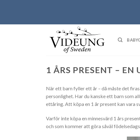
Skip
to
content
BABY
1 ÅRS PRESENT – EN
När ett barn fyller ett år – då måste det fir
personlighet. Har du kanske ett barn som alld
ettåring. Att köpa en 1 år present kan vara sv
Varför inte köpa en minnesvärd 1 års present 
och som kommer att göra såväl födelsedagsb