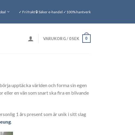
obal
✓ Fri frakt 🔒 Säker e-handel ✓100% hantverk
0
VARUKORG /
0
SEK
tt börja upptäcka världen och forma sin egen
r eller en vän som snart ska fira en blivande
onlig 1 års present som är unik i sitt slag
deung
.