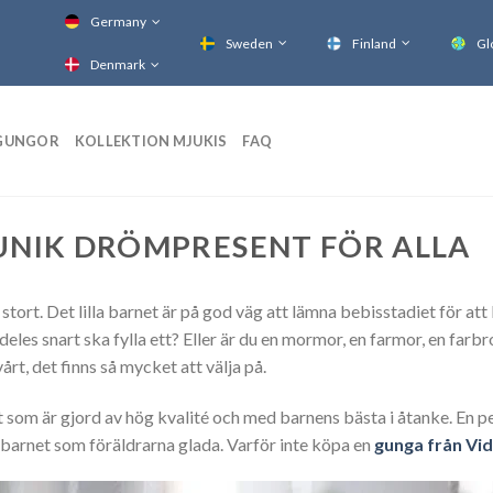
Germany
Sweden
Finland
Gl
Denmark
GUNGOR
KOLLEKTION MJUKIS
FAQ
 UNIK DRÖMPRESENT FÖR ALLA
as stort. Det lilla barnet är på god väg att lämna bebisstadiet för a
eles snart ska fylla ett? Eller är du en mormor, en farmor, en farbro
årt, det finns så mycket att välja på.
som är gjord av hög kvalité och med barnens bästa i åtanke. En pers
arnet som föräldrarna glada. Varför inte köpa en
gunga från Vi