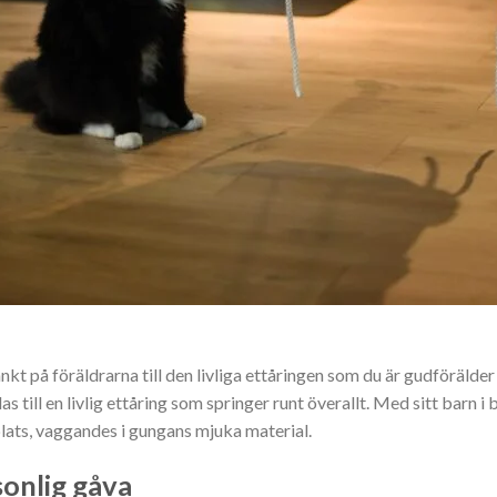
nkt på föräldrarna till den livliga ettåringen som du är gudförälder 
till en livlig ettåring som springer runt överallt. Med sitt barn i
plats, vaggandes i gungans mjuka material.
onlig gåva