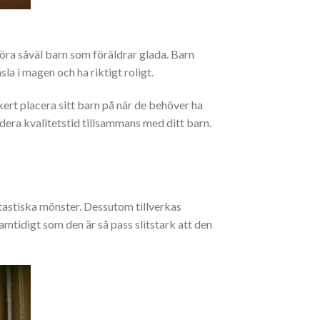
göra såväl barn som föräldrar glada. Barn
la i magen och ha riktigt roligt.
kert placera sitt barn på när de behöver ha
dera kvalitetstid tillsammans med ditt barn.
tastiska mönster. Dessutom tillverkas
samtidigt som den är så pass slitstark att den