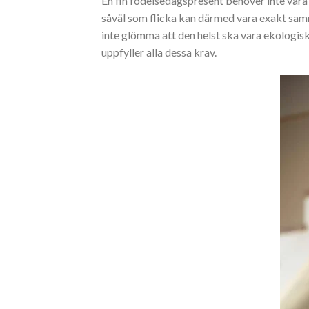
En fin födelsedagspresent behöver inte vara p
såväl som flicka kan därmed vara exakt samm
inte glömma att den helst ska vara ekologisk 
uppfyller alla dessa krav.