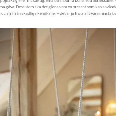
ojkaktig eller flickaktig. Små barn bör få könsneutrala leksaker – 
a gåva. Dessutom ska det gärna vara en present som kan användas v
och fri från skadliga kemikalier – det är ju trots allt våra minsta 