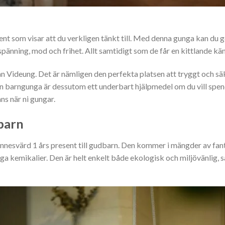
ent som visar att du verkligen tänkt till. Med denna gunga kan du 
pänning, mod och frihet. Allt samtidigt som de får en kittlande käns
ån Videung. Det är nämligen den perfekta platsen att tryggt och sä
. En barngunga är dessutom ett underbart hjälpmedel om du vill spen
s när ni gungar.
dbarn
nnesvärd 1 års present till gudbarn. Den kommer i mängder av fan
iga kemikalier. Den är helt enkelt både ekologisk och miljövänlig, 