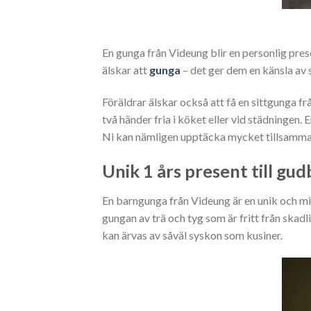
En gunga från Videung blir en personlig pres
älskar att
gunga
– det ger dem en känsla av s
Föräldrar älskar också att få en sittgunga
fr
två händer fria i köket eller vid städningen
Ni kan nämligen upptäcka mycket tillsamman
Unik 1 års present till gu
En barngunga från Videung är en unik och mi
gungan av trä och tyg
som är fritt från skadl
kan ärvas av såväl syskon som kusiner.